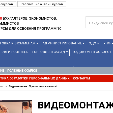
еокурсов
Расписание онлайн-курсов
0
БУХГАЛТЕРОВ, ЭКОНОМИСТОВ,
РАММИСТОВ
РСЫ ДЛЯ ОСВОЕНИЯ ПРОГРАММ 1С.
ТОВКА К ЭКЗАМЕНАМ
АДМИНИСТРИРОВАНИЕ
ЭДО
УНФ
ВЛЯ И РОЗНИЦА
ТОРГОВЛЯ И СКЛАД
1С:ДОКУМЕНТООБОРОТ
ДЛЯ ПРЕПОДАВАТЕЛЕЙ ШКОЛЬНЫХ КУРСОВ
ДЛЯ ШКОЛЬНИКОВ
НИЕ
ПОЛЕЗНЫЕ ССЫЛКИ
УРСЫ (ПРОФЕССИОНАЛЬНЫЕ ПРОБЫ) 4-6 ЧАСОВ ОТ 12 ЛЕТ
ДРУГ
ТИКА ОБРАБОТКИ ПЕРСОНАЛЬНЫХ ДАННЫХ
КОНТАКТЫ
»
лет
Видеомонтаж. Проще, чем кажется!
ВИДЕОМОНТАЖ