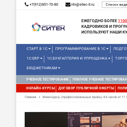
+7(912)851-70-80
ntv@sitec-it.ru
Список вид
ЕЖЕГОДНО БОЛЕЕ
1100
КАДРОВИКОВ И ПРОГ
ИСПОЛЬЗУЮТ НАШИ КУ
СТАРТ В 1С
ПРОГРАММИРОВАНИЕ В 1С
ПОДГО
1С:ERP
1С:БУХГАЛТЕРИЯ И УПРОЩЕНКА
ТОРГО
БЮДЖЕТНИКАМ
МИНИ-КУРСЫ
КУРСЫ ДЛЯ ШКОЛЬНИКОВ
КУРСЫ 
УЧЕБНОЕ ТЕСТИРОВАНИЕ
ПЛАТНОЕ УЧЕБНОЕ ТЕСТИРОВА
УПРАВЛЕНИЕ ПРОЕКТАМИ
УПРАВЛЕНЦАМ
МИНИ-К
ОНЛАЙН-КУРСЫ
ДОГОВОР ПУБЛИЧНОЙ ОФЕРТЫ
ПОЛИ
»
Главная
Мини-курсы (профессиональные пробы) 4-6 часов от 11 