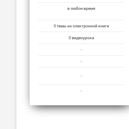
в любое время
3 темы из электронной книги
3 видеоурока
-
-
-
-