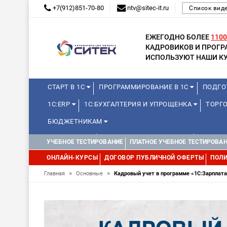
+7(912)851-70-80
ntv@sitec-it.ru
Список вид
ЕЖЕГОДНО БОЛЕЕ
1100
КАДРОВИКОВ И ПРОГ
ИСПОЛЬЗУЮТ НАШИ КУ
СТАРТ В 1С
ПРОГРАММИРОВАНИЕ В 1С
ПОДГО
1С:ERP
1С:БУХГАЛТЕРИЯ И УПРОЩЕНКА
ТОРГО
БЮДЖЕТНИКАМ
МИНИ-КУРСЫ
КУРСЫ ДЛЯ ШКОЛЬНИКОВ
КУРСЫ 
УЧЕБНОЕ ТЕСТИРОВАНИЕ
ПЛАТНОЕ УЧЕБНОЕ ТЕСТИРОВА
УПРАВЛЕНИЕ ПРОЕКТАМИ
УПРАВЛЕНЦАМ
МИНИ-К
ОНЛАЙН-КУРСЫ
ДОГОВОР ПУБЛИЧНОЙ ОФЕРТЫ
ПОЛИ
»
»
Главная
Основные
Кадровый учет в программе «1С:Зарплата 