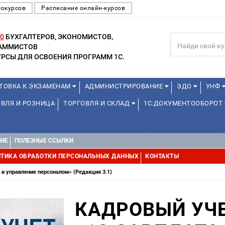
еокурсов
Расписание онлайн-курсов
0
БУХГАЛТЕРОВ, ЭКОНОМИСТОВ,
РАММИСТОВ
РСЫ ДЛЯ ОСВОЕНИЯ ПРОГРАММ 1С.
ТОВКА К ЭКЗАМЕНАМ
АДМИНИСТРИРОВАНИЕ
ЭДО
УНФ
ВЛЯ И РОЗНИЦА
ТОРГОВЛЯ И СКЛАД
1С:ДОКУМЕНТООБОРОТ
ДЛЯ ПРЕПОДАВАТЕЛЕЙ ШКОЛЬНЫХ КУРСОВ
ДЛЯ ШКОЛЬНИКОВ
НИЕ
ПОЛЕЗНЫЕ ССЫЛКИ
УРСЫ (ПРОФЕССИОНАЛЬНЫЕ ПРОБЫ) 4-6 ЧАСОВ ОТ 12 ЛЕТ
ДРУГ
ТИКА ОБРАБОТКИ ПЕРСОНАЛЬНЫХ ДАННЫХ
КОНТАКТЫ
и управление персоналом» (Редакция 3.1)
КАДРОВЫЙ УЧЕ