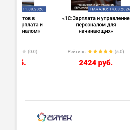
08.2026
НАЧАЛО:
14.08.2026
 в
«1С:Зарплата и управление
Стар
ата и
персоналом для
лом»
начинающих»
0.0)
Рейтинг
:
(5.0)
Ре
2424 руб.