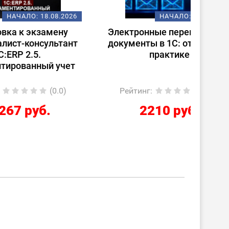
08.2026
НАЧАЛО:
18.08.2026
ену
Электронные перевозочные
Испо
ьтант
документы в 1С: от теории к
ст
практике
(
 учет
0.0)
Рейтинг
:
(0.0)
Ре
2210 руб.