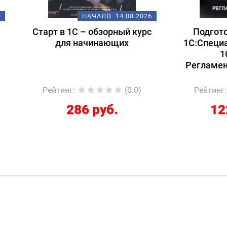
НАЧАЛО:
14.08.2026
НАЧАЛО:
18.
т в 1С – обзорный курс
Подготовка к экзам
для начинающих
1С:Специалист-консул
1С:ERP 2.5.
Регламентированный
йтинг
:
(0.0)
Рейтинг
:
(
286 руб.
12267 руб.