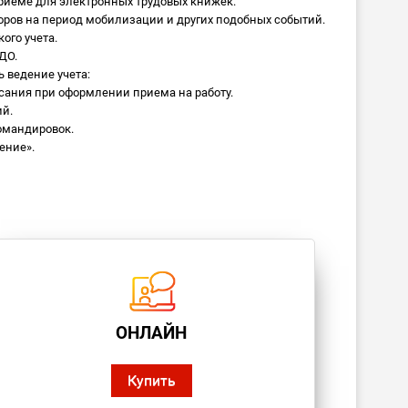
приеме для электронных трудовых книжек.
ров на период мобилизации и других подобных событий.
ого учета.
ДО.
 ведение учета:
ания при оформлении приема на работу.
ий.
омандировок.
ение».
ОНЛАЙН
Купить