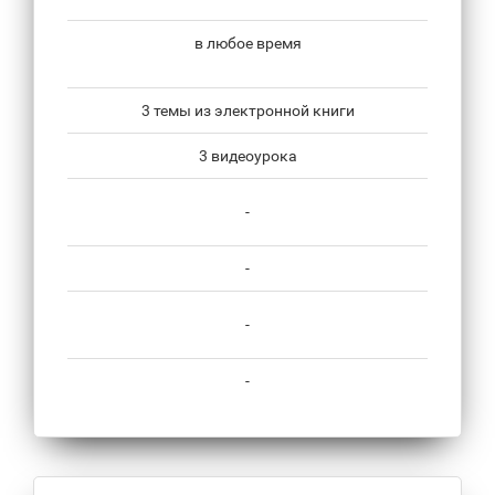
в любое время
3 темы из электронной книги
3 видеоурока
-
-
-
-